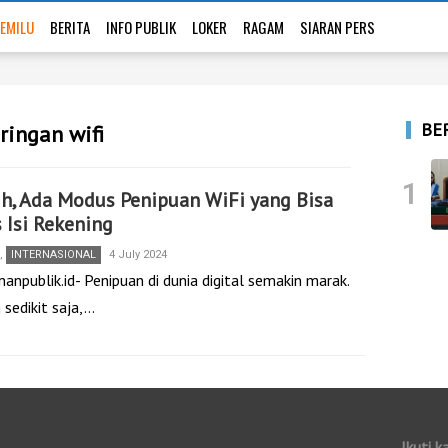
EMILU
BERITA
INFO PUBLIK
LOKER
RAGAM
SIARAN PERS
BE
ringan wifi
1
h, Ada Modus Penipuan WiFi yang Bisa
 Isi Rekening
,
INTERNASIONAL
4 July 2024
anpublik.id- Penipuan di dunia digital semakin marak.
 sedikit saja,…
Ikuti k