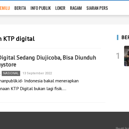
EMILU
BERITA
INFO PUBLIK
LOKER
RAGAM
SIARAN PERS
BE
 KTP digital
1
igital Sedang Diujicoba, Bisa Diunduh
aystore
,
NASIONAL
13 September 2022
nanpublik.id- Indonesia bakal menerapkan
naan KTP Digital bukan lagi fisik.…
Ikuti k