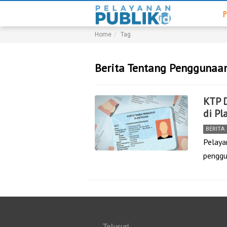
P
Home
Tag
Berita Tentang Penggunaan
KTP D
di Pl
BERITA
Pelaya
penggu
Telusuri