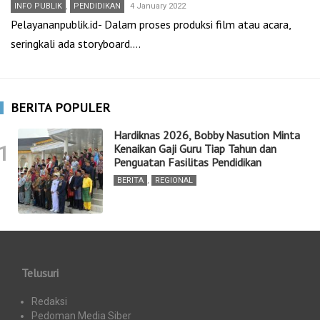
INFO PUBLIK
,
PENDIDIKAN
4 January 2022
Pelayananpublik.id- Dalam proses produksi film atau acara,
seringkali ada storyboard.…
BERITA POPULER
Hardiknas 2026, Bobby Nasution Minta
1
Kenaikan Gaji Guru Tiap Tahun dan
Penguatan Fasilitas Pendidikan
BERITA
,
REGIONAL
Telusuri
Redaksi
Pedoman Media Siber