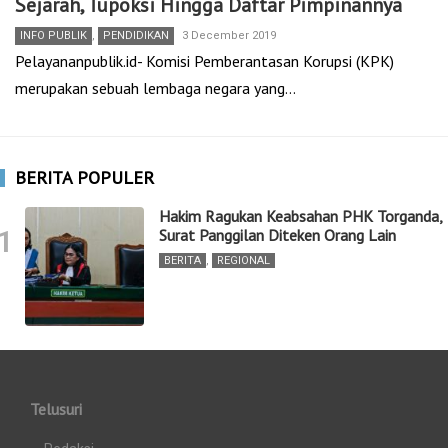
Sejarah, Tupoksi Hingga Daftar Pimpinannya
INFO PUBLIK
,
PENDIDIKAN
3 December 2019
Pelayananpublik.id- Komisi Pemberantasan Korupsi (KPK)
merupakan sebuah lembaga negara yang…
BERITA POPULER
Hakim Ragukan Keabsahan PHK Torganda,
1
Surat Panggilan Diteken Orang Lain
BERITA
,
REGIONAL
Telusuri