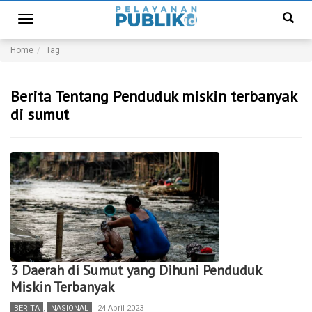
Toggle
navigation
Home
Tag
Berita Tentang Penduduk miskin terbanyak
di sumut
3 Daerah di Sumut yang Dihuni Penduduk
Miskin Terbanyak
BERITA
,
NASIONAL
24 April 2023