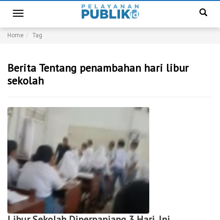
Toggle
navigation
Home
Tag
Berita Tentang penambahan hari libur
sekolah
Libur Sekolah Diperpanjang 3 Hari, Ini