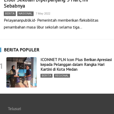
Sebabnya
BERITA
,
NASIONAL
7 May 2022
Pelayananpublik.id- Pemerintah memberikan fleksibilitas
penambahan masa libur sekolah selama tiga…
BERITA POPULER
ICONNET PLN Icon Plus Berikan Apresiasi
1
kepada Pelanggan dalam Rangka Hari
Kartini di Kota Medan
BERITA
,
REGIONAL
Telusuri