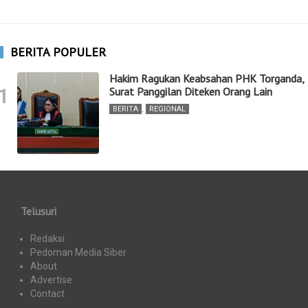
BERITA POPULER
Hakim Ragukan Keabsahan PHK Torganda,
1
Surat Panggilan Diteken Orang Lain
BERITA
,
REGIONAL
Telusuri
Redaksi
Pedoman Media Siber
About
Advertise
Contact