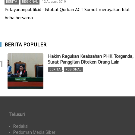
BERITA
,
REGIONAL
12 August 2019
Pelayananpublik.id - Global Qurban ACT Sumut merayakan Idul
Adha bersama…
BERITA POPULER
Hakim Ragukan Keabsahan PHK Torganda,
1
Surat Panggilan Diteken Orang Lain
BERITA
,
REGIONAL
Telusuri
Redaksi
Pedoman Media Siber