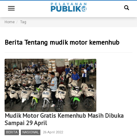
Toggle
navigation
Home
Tag
Berita Tentang mudik motor kemenhub
Mudik Motor Gratis Kemenhub Masih Dibuka
Sampai 29 April
BERITA
,
NASIONAL
26 April 2022