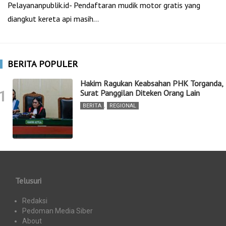
Pelayananpublik.id- Pendaftaran mudik motor gratis yang
diangkut kereta api masih…
BERITA POPULER
Hakim Ragukan Keabsahan PHK Torganda,
1
Surat Panggilan Diteken Orang Lain
BERITA
,
REGIONAL
Telusuri
Redaksi
Pedoman Media Siber
About