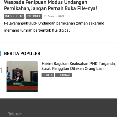
Waspada Penipuan Modus Undangan
Pernikahan, Jangan Pernah Buka File-nya!
INFO PUBLIK
,
INTERNET
26 March 2023
Pelayananpublik.id- Undangan pernikahan zaman sekarang
memang lumrah berbentuk file digital.…
BERITA POPULER
Hakim Ragukan Keabsahan PHK Torganda,
1
Surat Panggilan Diteken Orang Lain
BERITA
,
REGIONAL
Telusuri