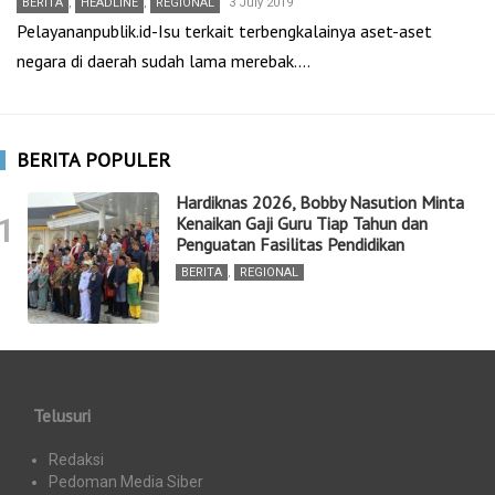
BERITA
,
HEADLINE
,
REGIONAL
3 July 2019
Pelayananpublik.id-Isu terkait terbengkalainya aset-aset
negara di daerah sudah lama merebak.…
BERITA POPULER
Hardiknas 2026, Bobby Nasution Minta
1
Kenaikan Gaji Guru Tiap Tahun dan
Penguatan Fasilitas Pendidikan
BERITA
,
REGIONAL
Telusuri
Redaksi
Pedoman Media Siber