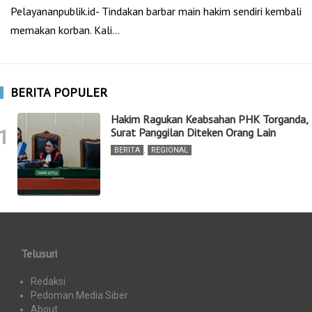
Pelayananpublik.id- Tindakan barbar main hakim sendiri kembali
memakan korban. Kali…
BERITA POPULER
Hakim Ragukan Keabsahan PHK Torganda,
1
Surat Panggilan Diteken Orang Lain
BERITA
,
REGIONAL
Telusuri
Redaksi
Pedoman Media Siber
About