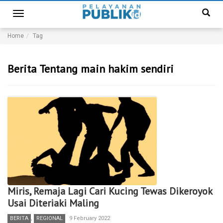
Toggle
navigation
Home
Tag
Berita Tentang main hakim sendiri
Miris, Remaja Lagi Cari Kucing Tewas Dikeroyok
Usai Diteriaki Maling
BERITA
,
REGIONAL
9 February 2022