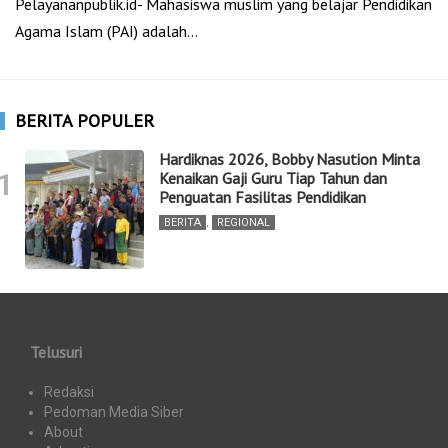
Pelayananpublik.id- Mahasiswa muslim yang belajar Pendidikan
Agama Islam (PAI) adalah…
BERITA POPULER
Hardiknas 2026, Bobby Nasution Minta
1
Kenaikan Gaji Guru Tiap Tahun dan
Penguatan Fasilitas Pendidikan
BERITA
,
REGIONAL
Telusuri
Redaksi
Pedoman Media Siber
About