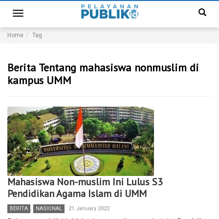
Toggle
navigation
Home
Tag
Berita Tentang mahasiswa nonmuslim di
kampus UMM
Mahasiswa Non-muslim Ini Lulus S3
Pendidikan Agama Islam di UMM
BERITA
,
NASIONAL
21 January 2022