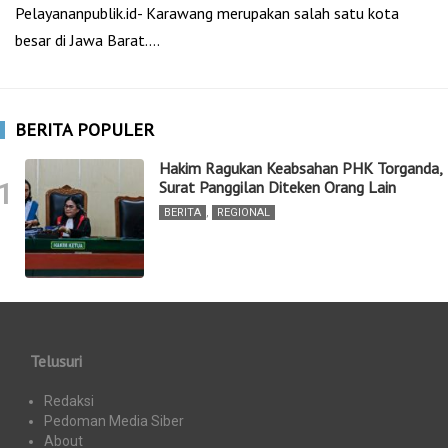
Pelayananpublik.id- Karawang merupakan salah satu kota
besar di Jawa Barat.…
BERITA POPULER
Hakim Ragukan Keabsahan PHK Torganda,
1
Surat Panggilan Diteken Orang Lain
BERITA
,
REGIONAL
Telusuri
Redaksi
Pedoman Media Siber
About