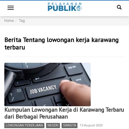
Toggle
navigation
Home
Tag
Berita Tentang lowongan kerja karawang
terbaru
Kumpulan Lowongan Kerja di Karawang Terbaru
dari Berbagai Perusahaan
LOWONGAN PEKERJAAN
,
NEGERI
,
SWASTA
13 August 2020