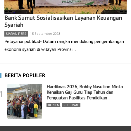
Bank Sumut Sosialisasikan Layanan Keuangan
Syariah
SIARAN PERS
15 September 2023
Pelayananpublik.id- Dalam rangka mendukung pengembangan
ekonomi syariah di wilayah Provinsi…
BERITA POPULER
Hardiknas 2026, Bobby Nasution Minta
1
Kenaikan Gaji Guru Tiap Tahun dan
Penguatan Fasilitas Pendidikan
BERITA
,
REGIONAL