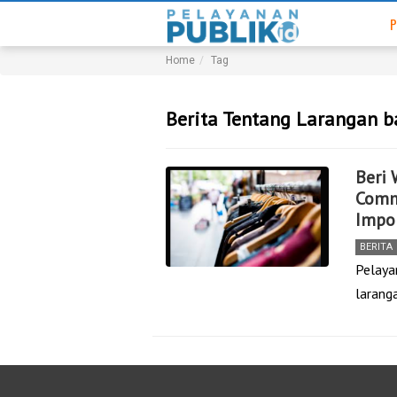
P
Home
Tag
Berita Tentang Larangan b
Beri 
Comm
Impo
BERITA
Pelaya
larang