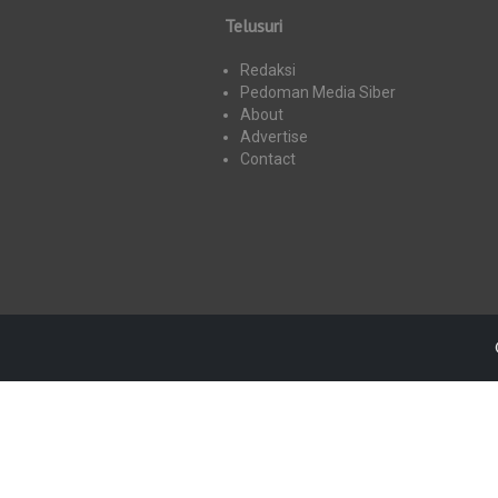
Telusuri
Redaksi
Pedoman Media Siber
About
Advertise
Contact