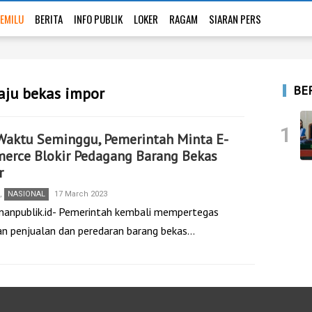
EMILU
BERITA
INFO PUBLIK
LOKER
RAGAM
SIARAN PERS
BE
aju bekas impor
1
Waktu Seminggu, Pemerintah Minta E-
erce Blokir Pedagang Barang Bekas
r
,
NASIONAL
17 March 2023
nanpublik.id- Pemerintah kembali mempertegas
an penjualan dan peredaran barang bekas…