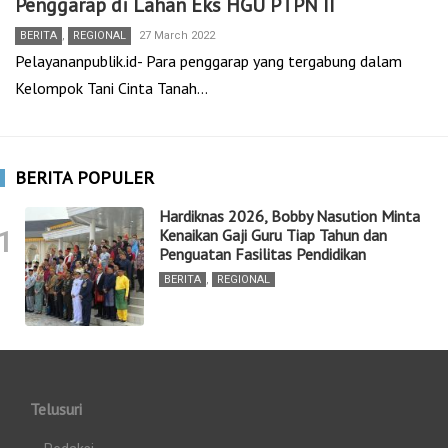
Penggarap di Lahan Eks HGU PTPN II
BERITA
,
REGIONAL
27 March 2022
Pelayananpublik.id- Para penggarap yang tergabung dalam
Kelompok Tani Cinta Tanah…
BERITA POPULER
Hardiknas 2026, Bobby Nasution Minta
1
Kenaikan Gaji Guru Tiap Tahun dan
Penguatan Fasilitas Pendidikan
BERITA
,
REGIONAL
Telusuri