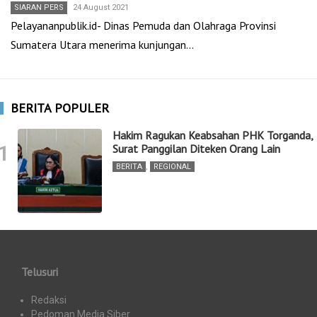
SIARAN PERS
24 August 2021
Pelayananpublik.id- Dinas Pemuda dan Olahraga Provinsi
Sumatera Utara menerima kunjungan…
BERITA POPULER
Hakim Ragukan Keabsahan PHK Torganda,
1
Surat Panggilan Diteken Orang Lain
BERITA
,
REGIONAL
Telusuri
Redaksi
Pedoman Media Siber