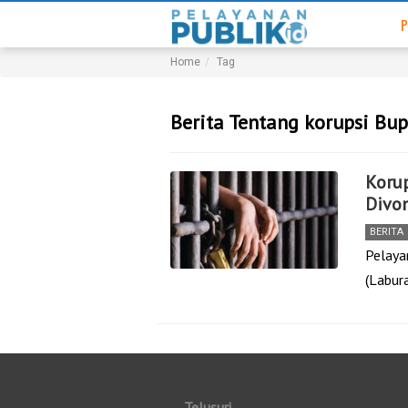
P
Home
Tag
Berita Tentang korupsi Bup
Korup
Divon
BERITA
Pelaya
(Labur
Telusuri