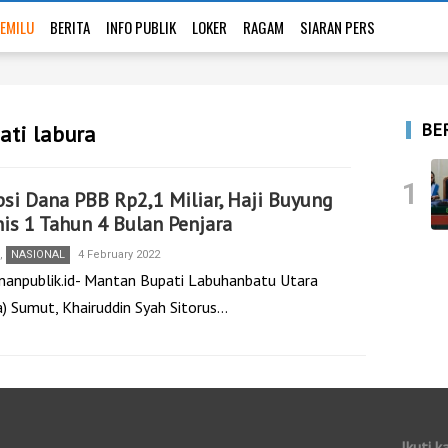
EMILU
BERITA
INFO PUBLIK
LOKER
RAGAM
SIARAN PERS
BE
ati labura
1
si Dana PBB Rp2,1 Miliar, Haji Buyung
is 1 Tahun 4 Bulan Penjara
,
NASIONAL
4 February 2022
nanpublik.id- Mantan Bupati Labuhanbatu Utara
a) Sumut, Khairuddin Syah Sitorus…
Ikuti k