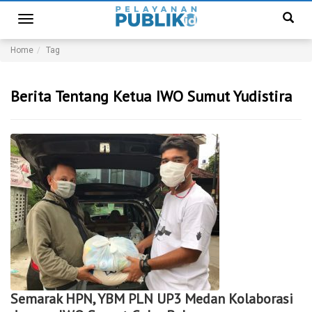
Toggle
navigation
Home
Tag
Berita Tentang Ketua IWO Sumut Yudistira
Semarak HPN, YBM PLN UP3 Medan Kolaborasi