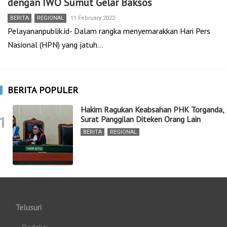
dengan IWO Sumut Gelar Baksos
BERITA
,
REGIONAL
11 February 2022
Pelayananpublik.id- Dalam rangka menyemarakkan Hari Pers
Nasional (HPN) yang jatuh…
BERITA POPULER
Hakim Ragukan Keabsahan PHK Torganda,
1
Surat Panggilan Diteken Orang Lain
BERITA
,
REGIONAL
Telusuri