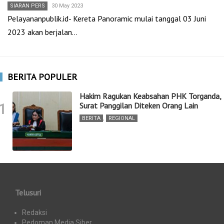
SIARAN PERS
30 May 2023
Pelayananpublik.id- Kereta Panoramic mulai tanggal 03 Juni
2023 akan berjalan…
BERITA POPULER
Hakim Ragukan Keabsahan PHK Torganda,
1
Surat Panggilan Diteken Orang Lain
BERITA
,
REGIONAL
Telusuri
Redaksi
Pedoman Media Siber