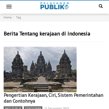
Toggle
navigation
Home
Tag
Berita Tentang kerajaan di indonesia
Pengertian Kerajaan, Ciri, Sistem Pemerintahan
dan Contohnya
INFO PUBLIK
,
PENDIDIKAN
21 December 2019