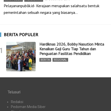
Pelayananpublik.id- Kerajaan merupakan salahsatu bentuk
pemerintahan sebuah negara yang biasanya…
BERITA POPULER
Hardiknas 2026, Bobby Nasution Minta
1
Kenaikan Gaji Guru Tiap Tahun dan
Penguatan Fasilitas Pendidikan
BERITA
,
REGIONAL
Telusuri
Redaksi
Pedoman Media Siber