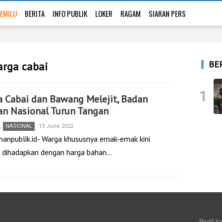
EMILU
BERITA
INFO PUBLIK
LOKER
RAGAM
SIARAN PERS
BE
arga cabai
1
 Cabai dan Bawang Melejit, Badan
an Nasional Turun Tangan
,
NASIONAL
13 June 2022
nanpublik.id- Warga khususnya emak-emak kini
 dihadapkan dengan harga bahan…
Ikuti k