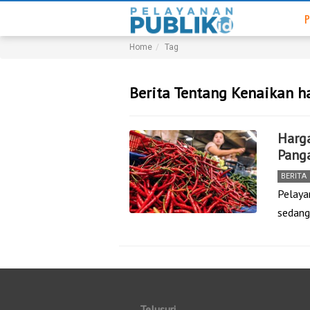
P
Home
Tag
Berita Tentang Kenaikan h
Harga
Pang
BERITA
Pelaya
sedang
Telusuri