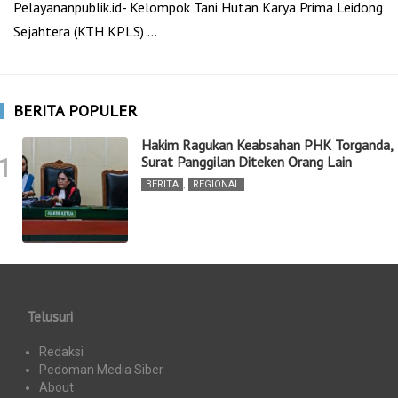
Pelayananpublik.id- Kelompok Tani Hutan Karya Prima Leidong
Sejahtera (KTH KPLS) …
BERITA POPULER
Hakim Ragukan Keabsahan PHK Torganda,
1
Surat Panggilan Diteken Orang Lain
BERITA
,
REGIONAL
Telusuri
Redaksi
Pedoman Media Siber
About