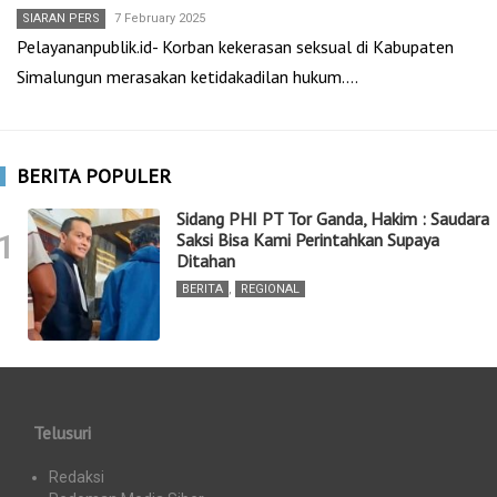
SIARAN PERS
7 February 2025
Pelayananpublik.id- Korban kekerasan seksual di Kabupaten
Simalungun merasakan ketidakadilan hukum.…
BERITA POPULER
Sidang PHI PT Tor Ganda, Hakim : Saudara
1
Saksi Bisa Kami Perintahkan Supaya
Ditahan
BERITA
,
REGIONAL
Telusuri
Redaksi