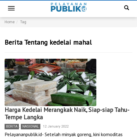
Toggle
navigation
Home
Tag
Berita Tentang kedelai mahal
Harga Kedelai Merangkak Naik, Siap-siap Tahu-
Tempe Langka
BERITA
,
NASIONAL
12 January 2022
Pelayananpublik.id- Setelah minyak goreng, kini komoditas