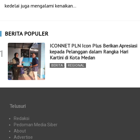
kedelai juga mengalami kenaikan…
BERITA POPULER
ICONNET PLN Icon Plus Berikan Apresiasi
1
kepada Pelanggan dalam Rangka Hari
Kartini di Kota Medan
BERITA
,
REGIONAL
Telusuri
Redaksi
Pedoman Media Siber
About
Advertise