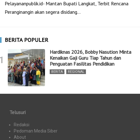
Pelayananpublik.id- Mantan Bupati Langkat, Terbit Rencana
Peranginangin akan segera disidang…
BERITA POPULER
Hardiknas 2026, Bobby Nasution Minta
1
Kenaikan Gaji Guru Tiap Tahun dan
Penguatan Fasilitas Pendidikan
BERITA
,
REGIONAL
Telusuri
Redaksi
Pedoman Media Siber
About