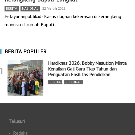
BERITA
,
NASIONAL
22 March 2022
Pelayananpublik.id- Kasus dugaan kekerasan di kerangkeng
manusia di rumah Bupati…
BERITA POPULER
Hardiknas 2026, Bobby Nasution Minta
1
Kenaikan Gaji Guru Tiap Tahun dan
Penguatan Fasilitas Pendidikan
BERITA
,
REGIONAL
Telusuri
Redaksi