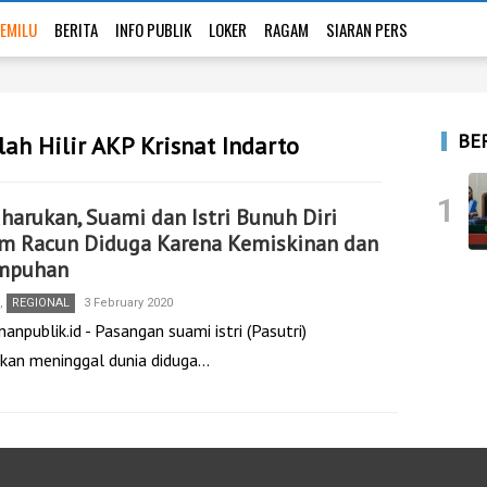
EMILU
BERITA
INFO PUBLIK
LOKER
RAGAM
SIARAN PERS
BE
lah Hilir AKP Krisnat Indarto
1
arukan, Suami dan Istri Bunuh Diri
m Racun Diduga Karena Kemiskinan dan
mpuhan
,
REGIONAL
3 February 2020
anpublik.id - Pasangan suami istri (Pasutri)
kan meninggal dunia diduga…