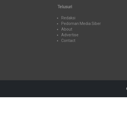
Telusuri
Redaksi
Pedoman Media Siber
About
Advertise
Contact