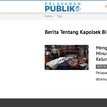
P
Home
Tag
Berita Tentang Kapolsek Bi
Mengh
Minu
Kelu
BERITA
Pelayan
ditemu