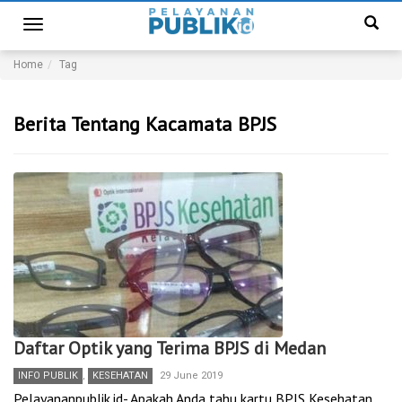
Toggle
navigation
Home
Tag
Berita Tentang Kacamata BPJS
Daftar Optik yang Terima BPJS di Medan
INFO PUBLIK
,
KESEHATAN
29 June 2019
Pelayananpublik.id- Apakah Anda tahu kartu BPJS Kesehatan