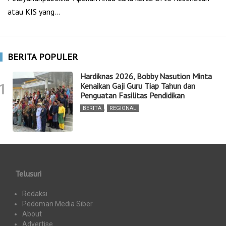
atau KIS yang…
BERITA POPULER
Hardiknas 2026, Bobby Nasution Minta
1
Kenaikan Gaji Guru Tiap Tahun dan
Penguatan Fasilitas Pendidikan
BERITA
,
REGIONAL
Telusuri
Redaksi
Pedoman Media Siber
About
Advertise