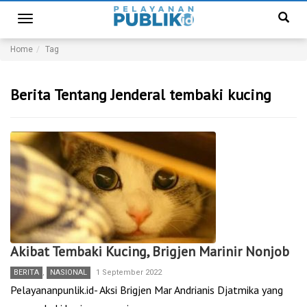
Toggle
navigation
Home
Tag
Berita Tentang Jenderal tembaki kucing
Akibat Tembaki Kucing, Brigjen Marinir Nonjob
BERITA
,
NASIONAL
1 September 2022
Pelayananpunlik.id- Aksi Brigjen Mar Andrianis Djatmika yang