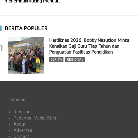
menembaki kucing menuai…
BERITA POPULER
Hardiknas 2026, Bobby Nasution Minta
1
Kenaikan Gaji Guru Tiap Tahun dan
Penguatan Fasilitas Pendidikan
BERITA
,
REGIONAL
Telusuri
Redaksi
Pedoman Media Siber
About
Advertise
Contact