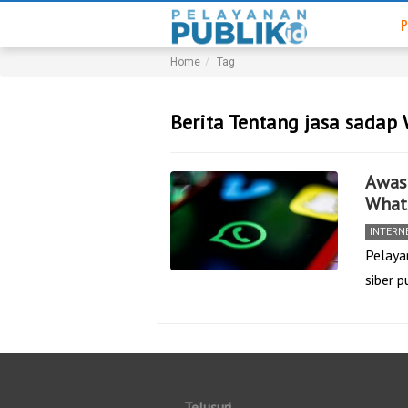
P
Home
Tag
Berita Tentang jasa sadap
Awas
What
INTERN
Pelayan
siber 
Telusuri