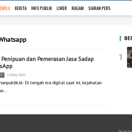
EMILU
BERITA
INFO PUBLIK
LOKER
RAGAM
SIARAN PERS
BE
 Whatsapp
1
 Penipuan dan Pemerasan Jasa Sadap
sApp
ET
13 May 2022
anpublik.id- Di tengah era digital saat ini, kejahatan
pun…
Ikuti k