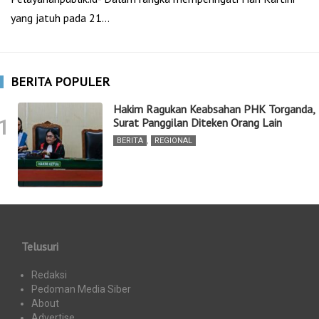
yang jatuh pada 21…
BERITA POPULER
Hakim Ragukan Keabsahan PHK Torganda,
1
Surat Panggilan Diteken Orang Lain
BERITA
,
REGIONAL
Telusuri
Redaksi
Pedoman Media Siber
About
Advertise