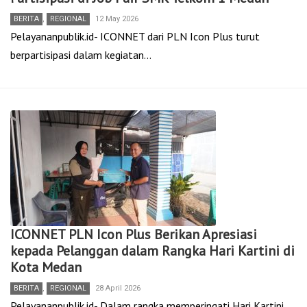
BERITA
,
REGIONAL
12 May 2026
Pelayananpublik.id- ICONNET dari PLN Icon Plus turut
berpartisipasi dalam kegiatan…
ICONNET PLN Icon Plus Berikan Apresiasi
kepada Pelanggan dalam Rangka Hari Kartini di
Kota Medan
BERITA
,
REGIONAL
28 April 2026
Pelayananpublik.id- Dalam rangka memperingati Hari Kartini