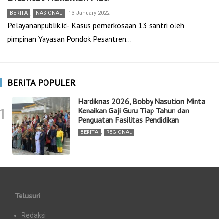
BERITA
,
NASIONAL
13 January 2022
Pelayananpublik.id- Kasus pemerkosaan 13 santri oleh
pimpinan Yayasan Pondok Pesantren…
BERITA POPULER
Hardiknas 2026, Bobby Nasution Minta
1
Kenaikan Gaji Guru Tiap Tahun dan
Penguatan Fasilitas Pendidikan
BERITA
,
REGIONAL
Telusuri
Redaksi