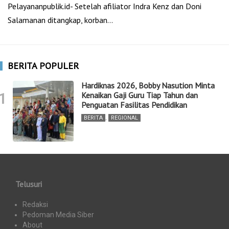
Pelayananpublik.id- Setelah afiliator Indra Kenz dan Doni
Salamanan ditangkap, korban…
BERITA POPULER
Hardiknas 2026, Bobby Nasution Minta
1
Kenaikan Gaji Guru Tiap Tahun dan
Penguatan Fasilitas Pendidikan
BERITA
,
REGIONAL
Telusuri
Redaksi
Pedoman Media Siber
About