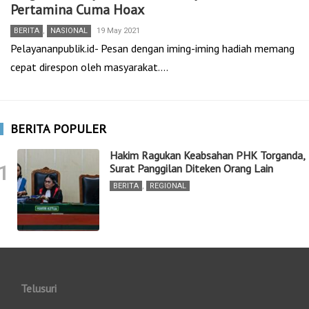
Pertamina Cuma Hoax
BERITA
,
NASIONAL
19 May 2021
Pelayananpublik.id- Pesan dengan iming-iming hadiah memang
cepat direspon oleh masyarakat.…
BERITA POPULER
Hakim Ragukan Keabsahan PHK Torganda,
1
Surat Panggilan Diteken Orang Lain
BERITA
,
REGIONAL
Telusuri