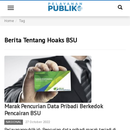
Toggle
navigation
Home
Tag
Berita Tentang Hoaks BSU
Marak Pencurian Data Pribadi Berkedok
Pencairan BSU
NASIONAL
27 October 2022
Pelayananpublik.id- Pencurian data pribadi marak terjadi di