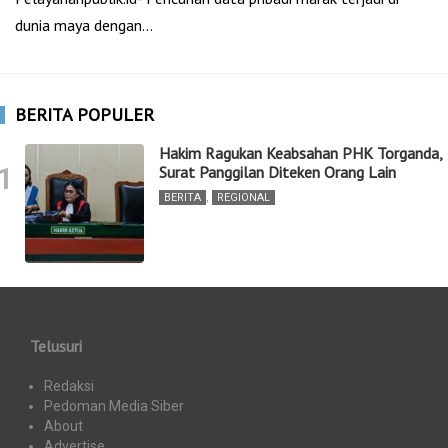
dunia maya dengan…
BERITA POPULER
Hakim Ragukan Keabsahan PHK Torganda,
1
Surat Panggilan Diteken Orang Lain
BERITA
,
REGIONAL
Telusuri
Redaksi
Pedoman Media Siber
About
Advertise