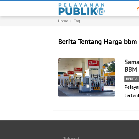
P
Home
Tag
Berita Tentang Harga bbm
Sama-
BBM 
BERITA
Pelaya
terten
Telusuri