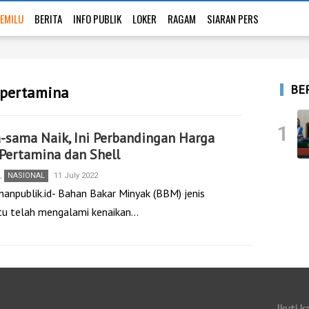
EMILU
BERITA
INFO PUBLIK
LOKER
RAGAM
SIARAN PERS
BE
 pertamina
1
sama Naik, Ini Perbandingan Harga
Pertamina dan Shell
,
NASIONAL
11 July 2022
nanpublik.id- Bahan Bakar Minyak (BBM) jenis
tu telah mengalami kenaikan…
Ikuti k