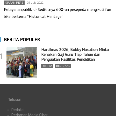
SIARAN PERS
25 July 2022
Pelayananpublik.id- Sedikitnya 600-an pesepeda mengikuti fun
bike bertema “Historical Heritage”…
BERITA POPULER
Hardiknas 2026, Bobby Nasution Minta
1
Kenaikan Gaji Guru Tiap Tahun dan
Penguatan Fasilitas Pendidikan
BERITA
,
REGIONAL
Telusuri
Redaksi
Pedoman Media Siber