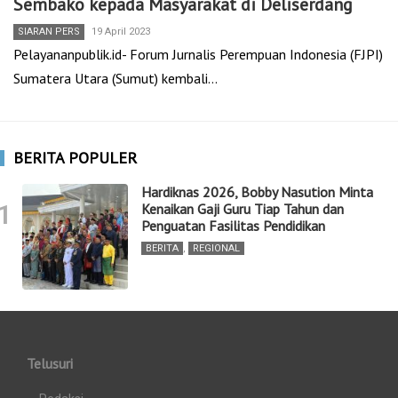
Sembako kepada Masyarakat di Deliserdang
SIARAN PERS
19 April 2023
Pelayananpublik.id- Forum Jurnalis Perempuan Indonesia (FJPI)
Sumatera Utara (Sumut) kembali…
BERITA POPULER
Hardiknas 2026, Bobby Nasution Minta
1
Kenaikan Gaji Guru Tiap Tahun dan
Penguatan Fasilitas Pendidikan
BERITA
,
REGIONAL
Telusuri