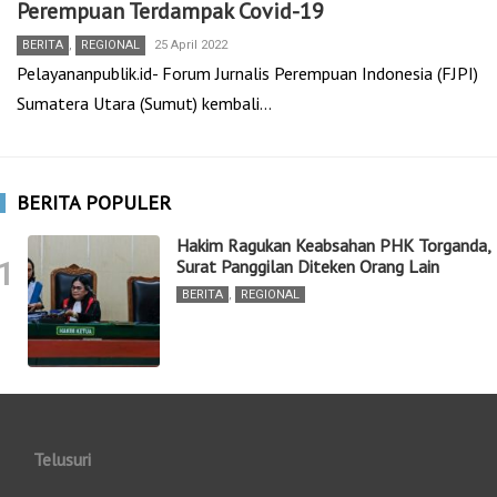
Perempuan Terdampak Covid-19
BERITA
,
REGIONAL
25 April 2022
Pelayananpublik.id- Forum Jurnalis Perempuan Indonesia (FJPI)
Sumatera Utara (Sumut) kembali…
BERITA POPULER
Hakim Ragukan Keabsahan PHK Torganda,
1
Surat Panggilan Diteken Orang Lain
BERITA
,
REGIONAL
Telusuri