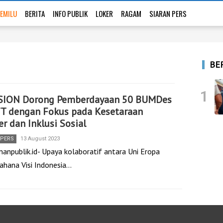
EMILU
BERITA
INFO PUBLIK
LOKER
RAGAM
SIARAN PERS
BE
1
SION Dorong Pemberdayaan 50 BUMDes
TT dengan Fokus pada Kesetaraan
r dan Inklusi Sosial
 PERS
13 August 2023
nanpublik.id- Upaya kolaboratif antara Uni Eropa
Wahana Visi Indonesia…