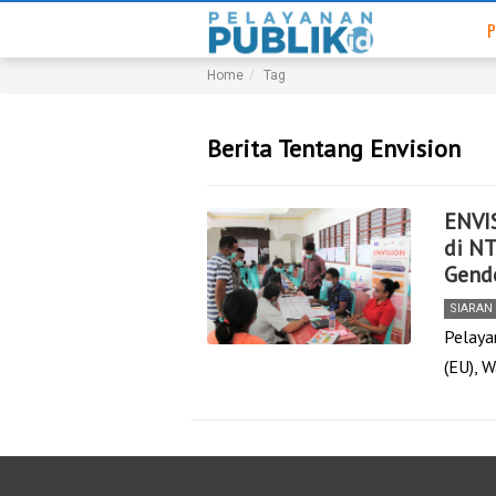
P
Home
Tag
Berita Tentang Envision
ENVI
di N
Gende
SIARAN
Pelaya
(EU), 