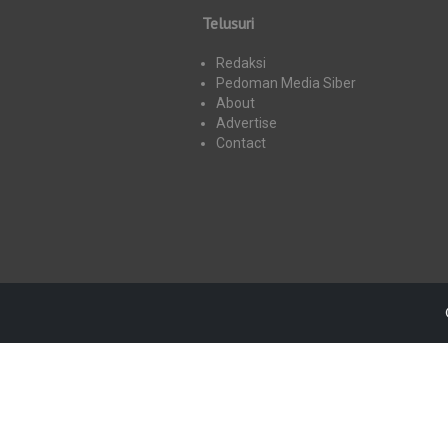
Telusuri
Redaksi
Pedoman Media Siber
About
Advertise
Contact