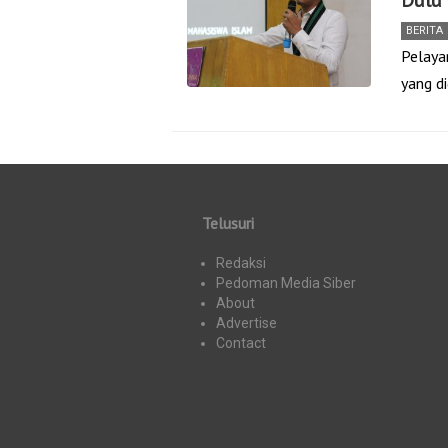
Dulu
BERITA
Pelaya
yang d
Telusuri
Redaksi
Pedoman Media Siber
About
Advertise
Contact