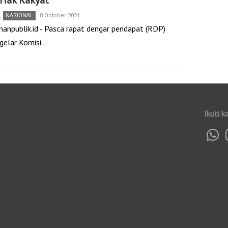
 Hak Rakyat
,
NASIONAL
8 October 2021
nanpublik.id - Pasca rapat dengar pendapat (RDP)
igelar Komisi…
Ikuti k