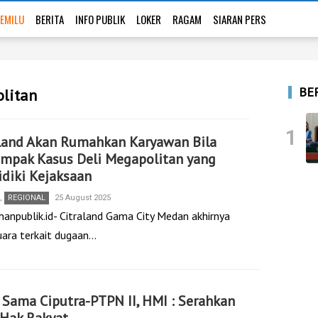
EMILU
BERITA
INFO PUBLIK
LOKER
RAGAM
SIARAN PERS
BE
olitan
1
aland Akan Rumahkan Karyawan Bila
ampak Kasus Deli Megapolitan yang
idiki Kejaksaan
,
REGIONAL
25 August 2025
nanpublik.id- Citraland Gama City Medan akhirnya
uara terkait dugaan…
 Sama Ciputra-PTPN II, HMI : Serahkan