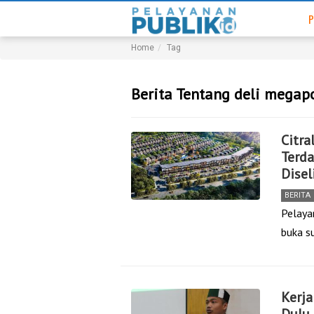
P
Home
Tag
Berita Tentang deli megap
Citr
Terd
Disel
BERITA
Pelaya
buka s
Kerja