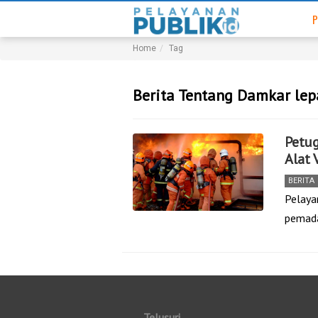
P
Home
Tag
Berita Tentang Damkar lep
Petug
Alat 
BERITA
Pelaya
pemada
Telusuri