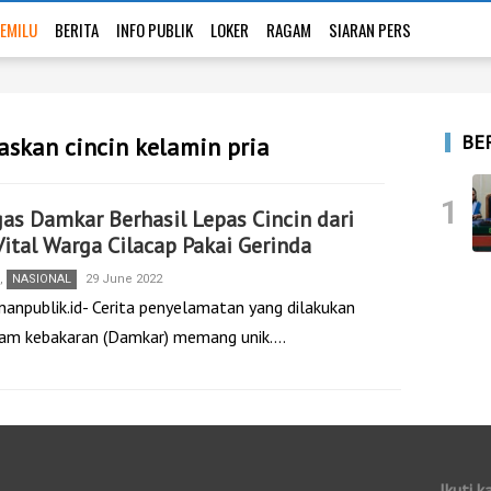
EMILU
BERITA
INFO PUBLIK
LOKER
RAGAM
SIARAN PERS
BE
askan cincin kelamin pria
1
as Damkar Berhasil Lepas Cincin dari
Vital Warga Cilacap Pakai Gerinda
,
NASIONAL
29 June 2022
nanpublik.id- Cerita penyelamatan yang dilakukan
m kebakaran (Damkar) memang unik.…
Ikuti k