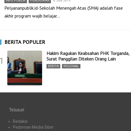
INFO PUBLIK
,
PENDIDIKAN
6 July 2019
Pelyananpublik.id-Sekolah Menengah Atas (SMA) adalah fase
akhir program wajib belajar…
BERITA POPULER
Hakim Ragukan Keabsahan PHK Torganda,
1
Surat Panggilan Diteken Orang Lain
BERITA
,
REGIONAL
Telusuri
Redaksi
Pedoman Media Siber