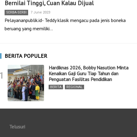
Bernilai Tinggi, Cuan Kalau Dijual
SERBA-SERBI
7 June 2023
Pelayananpublik.id- Teddy klasik mengacu pada jenis boneka
beruang yang memiliki…
BERITA POPULER
Hardiknas 2026, Bobby Nasution Minta
1
Kenaikan Gaji Guru Tiap Tahun dan
Penguatan Fasilitas Pendidikan
BERITA
,
REGIONAL
Telusuri