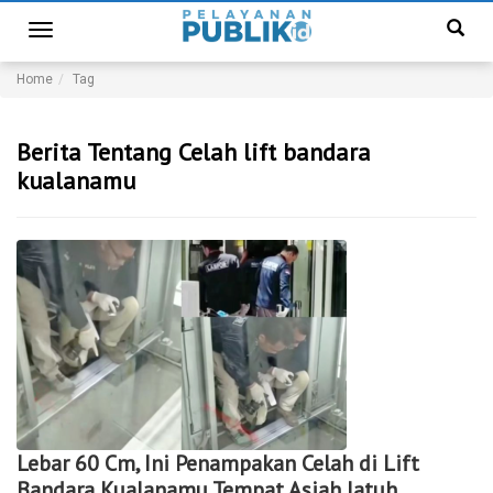
Toggle
navigation
Home
Tag
Berita Tentang Celah lift bandara
kualanamu
Lebar 60 Cm, Ini Penampakan Celah di Lift
Bandara Kualanamu Tempat Asiah Jatuh