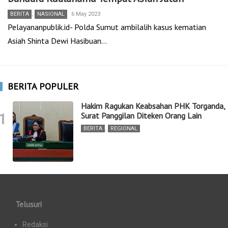
BERITA
,
NASIONAL
6 May 2023
Pelayananpublik.id- Polda Sumut ambilalih kasus kematian
Asiah Shinta Dewi Hasibuan…
BERITA POPULER
Hakim Ragukan Keabsahan PHK Torganda,
1
Surat Panggilan Diteken Orang Lain
BERITA
,
REGIONAL
Telusuri
Redaksi