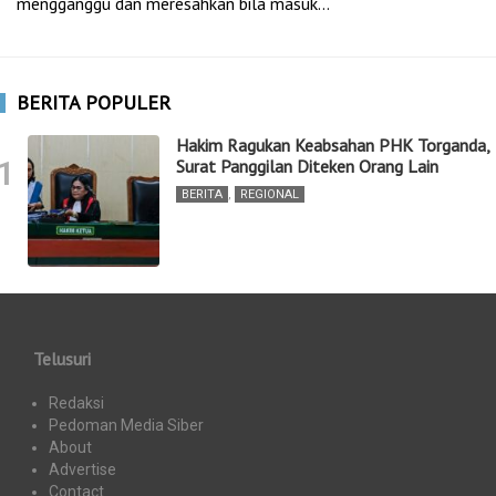
mengganggu dan meresahkan bila masuk…
BERITA POPULER
Hakim Ragukan Keabsahan PHK Torganda,
1
Surat Panggilan Diteken Orang Lain
BERITA
,
REGIONAL
Telusuri
Redaksi
Pedoman Media Siber
About
Advertise
Contact