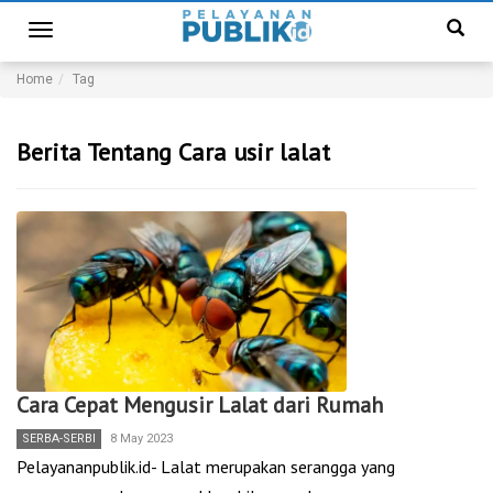
Toggle
navigation
Home
Tag
Berita Tentang Cara usir lalat
Cara Cepat Mengusir Lalat dari Rumah
SERBA-SERBI
8 May 2023
Pelayananpublik.id- Lalat merupakan serangga yang