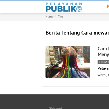
P
Home
Tag
Berita Tentang Cara mewa
Cara
Meny
SERBA-
Pelaya
warni,
Telusuri