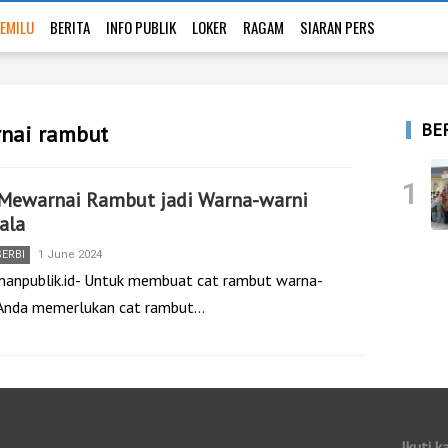
EMILU
BERITA
INFO PUBLIK
LOKER
RAGAM
SIARAN PERS
BE
rnai rambut
1
 Mewarnai Rambut jadi Warna-warni
ala
SERBI
1 June 2024
nanpublik.id- Untuk membuat cat rambut warna-
 Anda memerlukan cat rambut…
Ikuti k