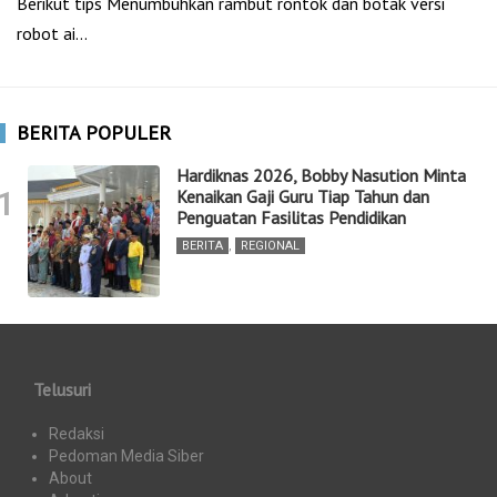
Berikut tips Menumbuhkan rambut rontok dan botak versi
robot ai…
BERITA POPULER
Hardiknas 2026, Bobby Nasution Minta
1
Kenaikan Gaji Guru Tiap Tahun dan
Penguatan Fasilitas Pendidikan
BERITA
,
REGIONAL
Telusuri
Redaksi
Pedoman Media Siber
About